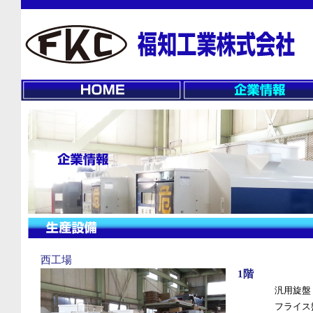
西工場
1階
汎用旋盤
フライス盤