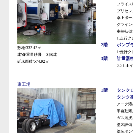
フライス盤
プリセレ
卓上ボー
グライン
車輌転倒
1t走行
2階
ポンプ
敷地/332.42㎡
1t走行
建物/重量鉄骨 ３階建
3階
計量器
延床面積/574.92㎡
0.5ｔホ
東工場
1階
タンク
タンク
アーク溶
半自動溶
ガス溶接
塗装設備
塗装ポン