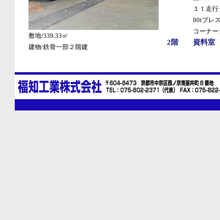
１ｔ走行
80tプレ
コーナー
敷地/339.33㎡
2階
資料室
建物/鉄骨一部２階建